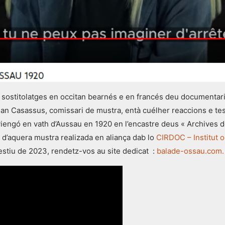
s sostitolatges en occitan bearnés e en francés deu documentar
ian Casassus, comissari de mustra, entà cuélher reaccions e tes
iengó en vath d’Aussau en 1920 en l’encastre deus « Archives de
i d’aquera mustra realizada en aliança dab lo
CIRDOC – Institut o
’estiu de 2023, rendetz-vos au site dedicat :
balade-ossau.com.