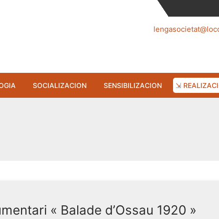
lengasocietat@loc
OGIA
SOCIALIZACION
SENSIBILIZACION
⇲ REALIZAC
umentari « Balade d’Ossau 1920 »