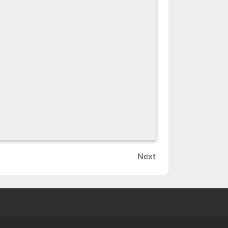
Next
Next
Post