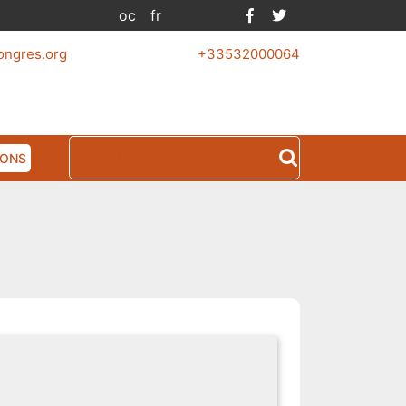
Facebook
Twitter
oc
fr
ongres.org
+33532000064
Search
IONS
for: