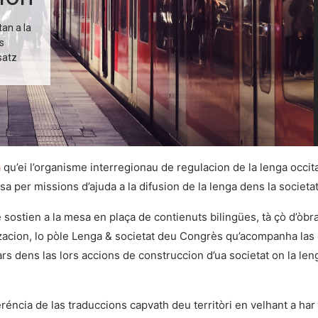
an a la
s
satz
a
qu’ei l’organisme interregionau de regulacion de la lenga occitan
a per missions d’ajuda a la difusion de la lenga dens la societat
e sostien a la mesa en plaça de contienuts bilingües, tà çò d’òbr
izacion, lo pòle Lenga & societat deu Congrès qu’acompanha las co
lars dens las lors accions de construccion d’ua societat on la len
éncia de las traduccions capvath deu territòri en velhant a har v