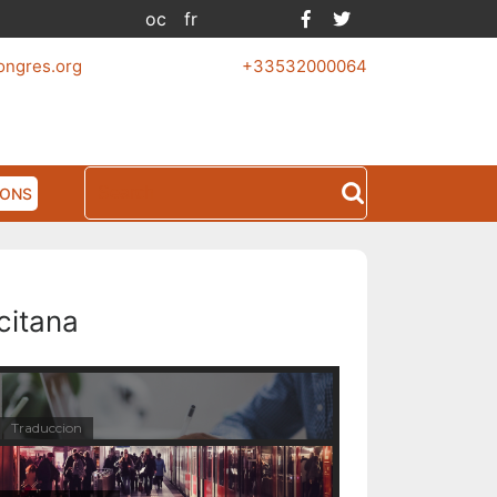
Facebook
Twitter
oc
fr
ongres.org
+33532000064
Search
IONS
for:
citana
Traduccion