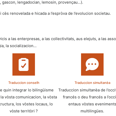
s, gascon, lengadocian, lemosin, provençau…).
 cès renovelada e hicada a l’espròva de l’evolucion societau.
is a las enterpresas, a las collectivitats, aus elejuts, a las as
ia, la socializacion…
Traduccion conselh
Traduccion simultanèa
e quin integrar lo bilingüisme
Traduccion simultanèa de l’occi
la vòsta comunicacion, la vòsta
francés o deu francés a l’occ
ructura, los vòstes locaus, lo
entaus vòstes eveniment
vòste territòri ?
multilingües.