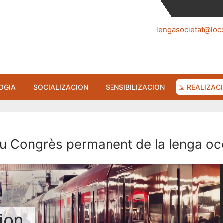
lengasocietat@loc
OGIA
SOCIALIZACION
SENSIBILIZACION
⇲ REALIZAC
eu Congrès permanent de la lenga oc
ion