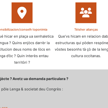
nsibilizacion/conselh toponimia
Téisher alianças
é hicar en plaça ua senhaletica
Que’vs hicam en relacion dab
ingua ? Quins enjòcs darrèr la
estructuras qui pòden respóne
titucion deus noms de lòcs en
vòstes besonhs tà çò de la leng
nga d’òc ? Quin interès entau
cultura occitanas.
territòri ?
rojècte ? Avetz ua demanda particulara ?
 pôle Lenga & societat deu Congrès :
s.org