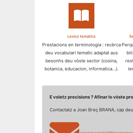
Lexics tematics
Se
Prestacions en terminologia : recèrca
Perqu
deu vocabulari tematic adaptat aus
bil
besonhs deu vòste sector (cosina,
res
botanica, educacion, informatica…).
le
E voletz precisions ? Afinar lo vòste p
Contactatz a Joan Breç BRANA, cap deu
lengasocietat@locongre