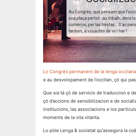
Au Congrès, que pensam que l'occit
soa plaça pertot : au tribalh, dens lo
comèrcis, per las hèstas... S’ac pen
tanben, a vosautes de vs’i har !
Lo Congrès permanent de la lenga occitan
e au desvolopament de l’occitan, çò qui pass
Que sia tà çò de servicis de traduccion e d
çò d’accions de sensibilizacion e de social
institucions, las associacions e los particu
moments de la vita vitanta.
Lo pòle Lenga & societat qu’assegura la coër