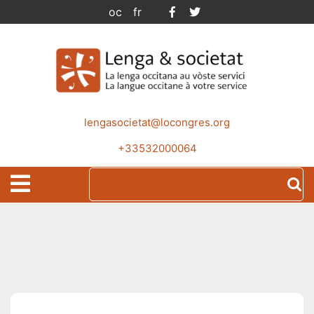
Skip
Facebook
Twitter
oc
fr
to
content
lengasocietat@locongres.org
+33532000064
Search
Open
for:
Menu