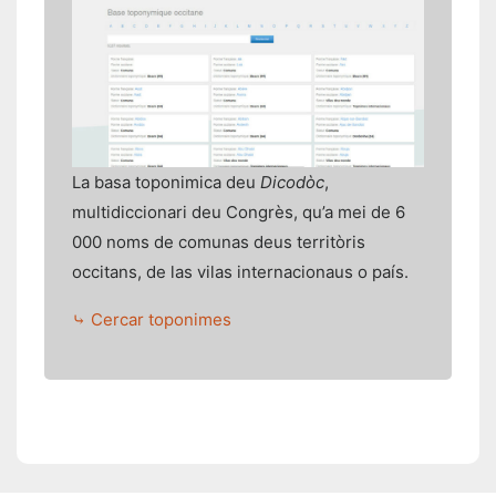
La basa toponimica deu
Dicodòc
,
multidiccionari deu Congrès, qu’a mei de 6
000 noms de comunas deus territòris
occitans, de las vilas internacionaus o país.
⤷ Cercar toponimes