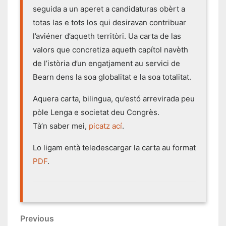
seguida a un aperet a candidaturas obèrt a
totas las e tots los qui desiravan contribuar
l’aviéner d’aqueth territòri. Ua carta de las
valors que concretiza aqueth capítol navèth
de l’istòria d’un engatjament au servici de
Bearn dens la soa globalitat e la soa totalitat.
Aquera carta, bilingua, qu’estó arrevirada peu
pòle Lenga e societat deu Congrès.
Tà’n saber mei,
picatz ací
.
Lo ligam entà teledescargar la carta au format
PDF
.
Navigacion
Previous
Previous