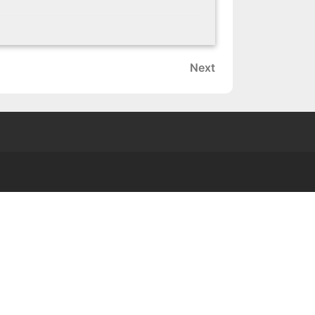
Next
Next
Post