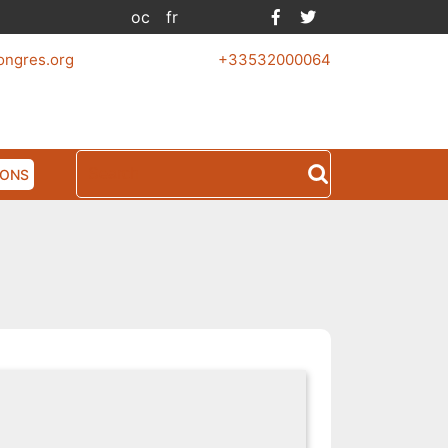
Facebook
Twitter
oc
fr
ongres.org
+33532000064
Search
IONS
for: