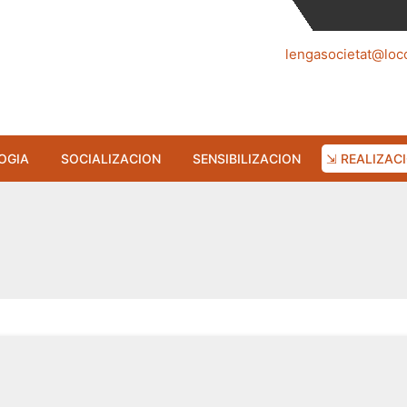
lengasocietat@loc
OGIA
SOCIALIZACION
SENSIBILIZACION
⇲ REALIZAC