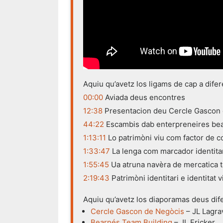
Aquiu qu’avetz los ligams de cap a difere
00:00
Aviada deus encontres
12:38
Presentacion deu Cercle Gascon d
44:22
Escambis dab enterpreneires bea
1:13:11
Lo patrimòni viu com factor de c
1:33:47
La lenga com marcador identita
1:55:45
Ua atruna navèra de mercatica te
2:19:43
Patrimòni identitari e identitat 
Aquiu qu’avetz los diaporamas deus dife
Cercle Gascon de Negòcis
– JL Lagra
Bearnés Team Building
– JL Fricker