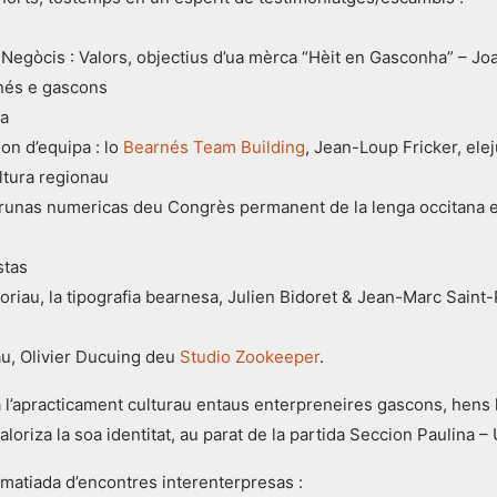
 Negòcis : Valors, objectius d’ua mèrca “Hèit en Gasconha” – Jo
nés e gascons
da
ion d’equipa : lo
Bearnés Team Building
, Jean-Loup Fricker, el
ltura regionau
Atrunas numericas deu Congrès permanent de la lenga occitana e
stas
toriau, la tipografia bearnesa, Julien Bidoret & Jean-Marc Saint
uau, Olivier Ducuing deu
Studio Zookeeper
.
a l’apracticament culturau entaus enterpreneires gascons, hens 
loriza la soa identitat, au parat de la partida Seccion Paulina –
matiada d’encontres interenterpresas :