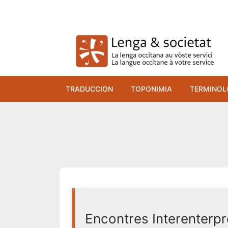
Skip
to
content
TRADUCCION
TOPONIMIA
TERMINOL
Encontres Interenterp