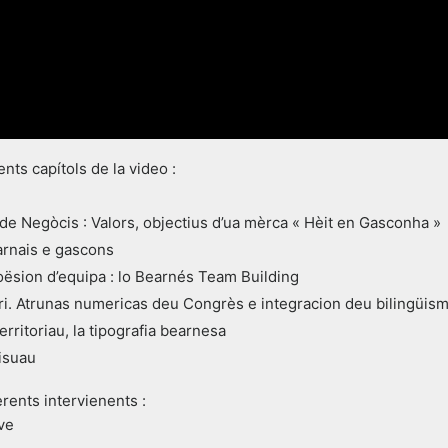
nts capítols de la video :
e Negòcis : Valors, objectius d’ua mèrca « Hèit en Gasconha »
rnais e gascons
oësion d’equipa : lo Bearnés Team Building
ri. Atrunas numericas deu Congrès e integracion deu bilingüis
rritoriau, la tipografia bearnesa
visuau
rents intervienents :
ve