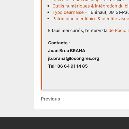
Outils numériques & intégration du b
Typo béarnaise
– I Bléhaut, JM St-Pau
Patrimoine identitaire & identité visu
E taus mei curiós, l’entervista
de Ràdio 
Contacte :
Joan Breç BRANA
jb.brana@locongres.org
Tel : 06 64 91 14 85
Navigacion
Previous
Previous
dels
Post
articles