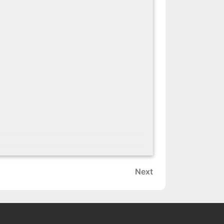
Next
Next
Post