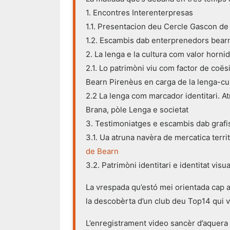
1. Encontres Interenterpresas
1.1. Presentacion deu Cercle Gascon de
1.2. Escambis dab enterprenedors bear
2. La lenga e la cultura com valor horni
2.1. Lo patrimòni viu com factor de coës
Bearn Pirenèus en carga de la lenga-cu
2.2 La lenga com marcador identitari. 
Brana, pòle Lenga e societat
3. Testimoniatges e escambis dab grafi
3.1. Ua atruna navèra de mercatica terri
de Bearn
3.2. Patrimòni identitari e identitat vis
La vrespada qu’estó mei orientada cap 
la descobèrta d’un club deu Top14 qui va
L’enregistrament video sancèr d’aquera 