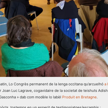
atin, Lo Congrès permanent de la lenga occitana qu’arcuelhó
a 
r Joan Luc Lagrave, cogavidaire de la societat de teishuts Adish
 Gasconha » dab com modèle lo labèl
Produit en Bretagne
.
hòrts, tostemps en un esperit de testimoniatges/escambis :