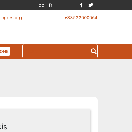
Facebook
Twitter
oc
fr
ongres.org
+33532000064
Search
IONS
for:
is