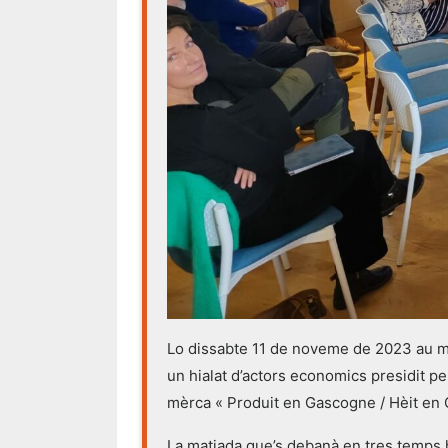
Lo dissabte 11 de noveme de 2023 au m
un hialat d’actors economics presidit pe
mèrca « Produit en Gascogne / Hèit en
La matiada que’s debanà en tres temps 