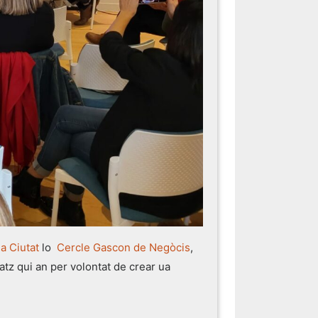
la Ciutat
lo
Cercle Gascon de Negòcis
,
atz qui an per volontat de crear ua