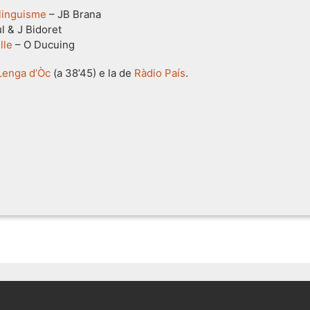
ilinguisme
– JB Brana
l & J Bidoret
elle
– O Ducuing
Lenga d’Òc
(a 38’45) e la de
Ràdio País
.