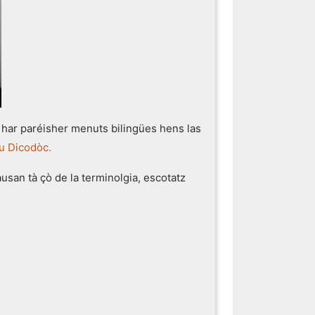
har paréisher menuts bilingües hens las
u Dicodòc.
usan tà çò de la terminolgia, escotatz