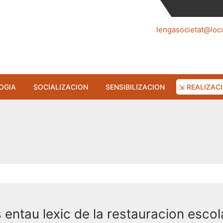
lengasocietat@loc
OGIA
SOCIALIZACION
SENSIBILIZACION
⇲ REALIZAC
 entau lexic de la restauracion escol