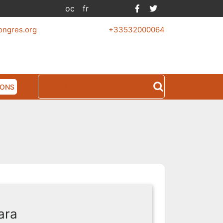
Facebook
Twitter
oc
fr
ongres.org
+33532000064
Search
IONS
for:
ara