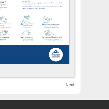
Next
Next
Post