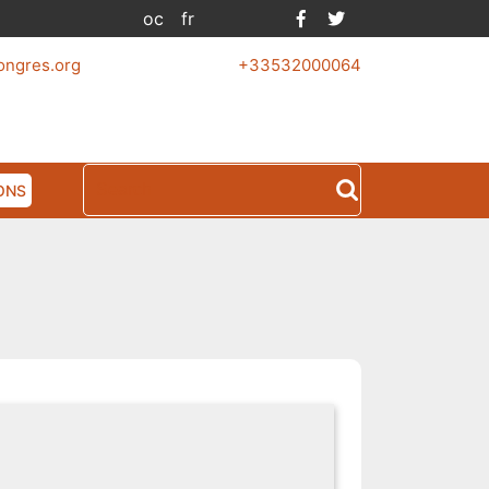
Facebook
Twitter
oc
fr
ongres.org
+33532000064
Search
ONS
for: