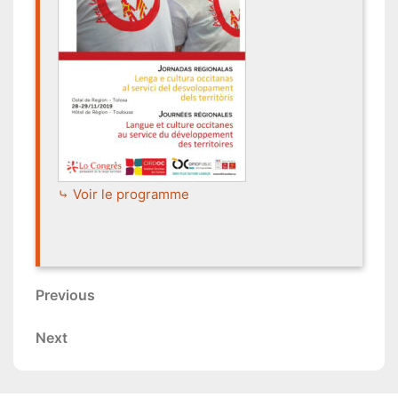
⤷ Voir le programme
Navigation
Previous
Previous
de
Post
Next
Next
l’article
Post