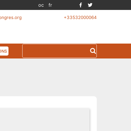
Facebook
Twitter
oc
fr
ongres.org
+33532000064
Search
ONS
for: