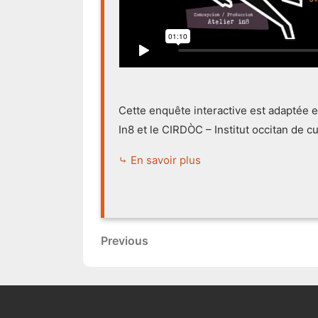
Cette enquête interactive est adaptée en 
In8 et le CIRDÒC – Institut occitan de cu
⤷ En savoir plus
Navigation
Previous
Previous
de
Post
l’article