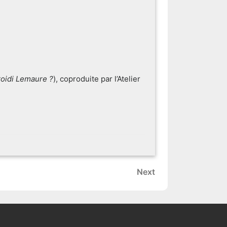
roidi Lemaure ?
), coproduite par l’Atelier
Next
Next
Post