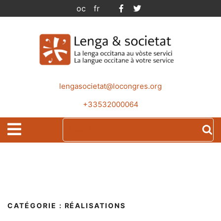
Skip
Facebook
Twitter
oc
fr
to
content
lengasocietat@locongres.org
+33532000064
Search
Open
for:
Menu
CATÉGORIE :
RÉALISATIONS